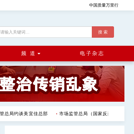
中国质量万里行
搜 索
频 道
电子杂志
总局约谈美宜佳总部
市场监管总局（国家反垄断局）发布《