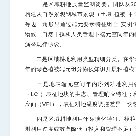
一是区域耕地质量监测简要。团队从20
构建从自然景观到城市景观（土壤-植被-
等边三角形里通过端元要素特征组合-实例
物候，自然干扰和人类管理下端元空间年内
演替规律假设。
二是区域耕地利用类型精细分类。在华北
年的绿色植被端元组分物候知识开展种植模
三是地表端元空间年内序列耕地利用强
（LCI）表征地块的生态、管理响应特征
应面（VPI），表征耕地温度调控差异，快
四是区域耕地利用年际演化特征。模拟作
测利用过度或效率降低（投入和管理不足）