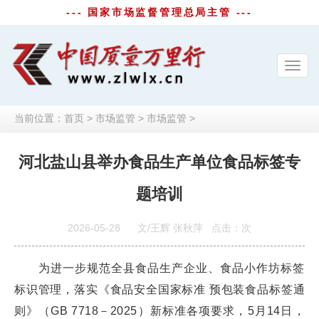
--- 国家市场监督管理总局主管 ---
Toggl
navig
当前位置：
首页
>
市场监管
>
市场监管
>
河北盐山县举办食品生产单位食品标签专
题培训
2026-05-28
文/王辉 张秋萍
点击：
次
为进一步规范全县食品生产企业、食品小作坊标签
标识管理，落实《食品安全国家标准 预包装食品标签通
则》（GB 7718－2025）新标准各项要求，5月14日，