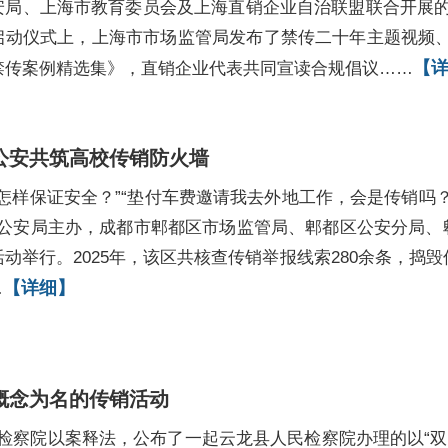
安局、上海市教育委员会及上海直销企业自治联盟联合开展的“远
启动仪式上，上海市市场监管局发布了禁传二十年主题视频
【
禁传案例精选集》，直销企业代表共同宣读合规倡议……
公安共筑高校传销防火墙
怎样保证安全？”“垫付车费邀请我去外地工作，会是传销吗？”
市公安局主办，成都市郫都区市场监管局、郫都区公安分局、
动举行。2025年，该区共核查传销举报线索280余条，捣毁
【详细】
…
概念为名的传销活动
民检察院以案释法，公布了一起云龙县人民检察院办理的以“