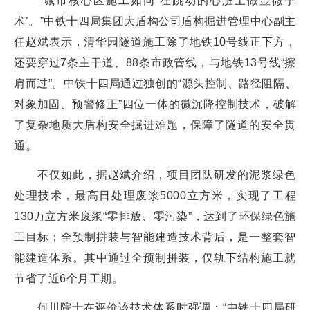
“城市核心区施工如同‘在跳动的心脏上做显微手
术’。”中铁十四局集团大盾构公司盾构掘进管理中心副主
任赵斌表示，清华园隧道施工除了地铁10号线正下方，
还要穿过7条主干道、88条市政管线，与地铁13号线“擦
肩而过”。中铁十四局通过独创的“源头控制、路径阻隔、
对象加固、预警修正”四位一体的微沉降控制技术，破解
了复杂地质大盾构安全掘进难题，保障了隧道的安全贯
通。
不仅如此，据赵斌介绍，项目团队研发的泥浆绿色
处理技术，最高日处理废浆5000立方米，实现了工程
130万立方米废浆“零排放、零污染”，达到了环保绿色施
工目标；全预制拼装与智能建造技术背后，是一整套智
能建造体系。其中通过全预制拼装，仅轨下结构施工就
节省了近6个月工期。
何川院士在评价该技术体系时强调：“中铁十四局研