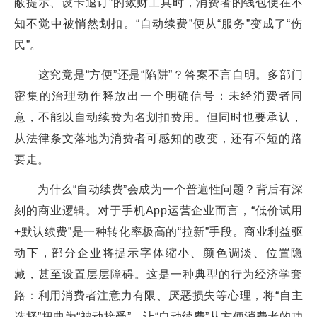
蔽提示、设卡退订”的敛财工具时，消费者的钱包便在不
知不觉中被悄然划扣。“自动续费”便从“服务”变成了“伤
民”。
这究竟是“方便”还是“陷阱”？答案不言自明。多部门
密集的治理动作释放出一个明确信号：未经消费者同
意，不能以自动续费为名划扣费用。但同时也要承认，
从法律条文落地为消费者可感知的改变，还有不短的路
要走。
为什么“自动续费”会成为一个普遍性问题？背后有深
刻的商业逻辑。对于手机App运营企业而言，“低价试用
+默认续费”是一种转化率极高的“拉新”手段。商业利益驱
动下，部分企业将提示字体缩小、颜色调淡、位置隐
藏，甚至设置层层障碍。这是一种典型的行为经济学套
路：利用消费者注意力有限、厌恶损失等心理，将“自主
选择”扭曲为“被动接受”，让“自动续费”从方便消费者的功