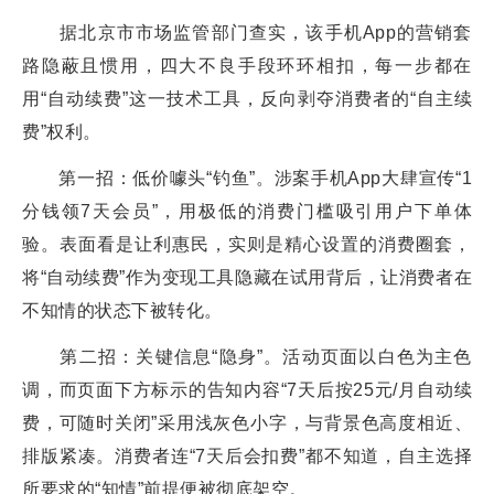
据北京市市场监管部门查实，该手机App的营销套
路隐蔽且惯用，四大不良手段环环相扣，每一步都在
用“自动续费”这一技术工具，反向剥夺消费者的“自主续
费”权利。
第一招：低价噱头“钓鱼”。涉案手机App大肆宣传“1
分钱领7天会员”，用极低的消费门槛吸引用户下单体
验。表面看是让利惠民，实则是精心设置的消费圈套，
将“自动续费”作为变现工具隐藏在试用背后，让消费者在
不知情的状态下被转化。
第二招：关键信息“隐身”。活动页面以白色为主色
调，而页面下方标示的告知内容“7天后按25元/月自动续
费，可随时关闭”采用浅灰色小字，与背景色高度相近、
排版紧凑。消费者连“7天后会扣费”都不知道，自主选择
所要求的“知情”前提便被彻底架空。