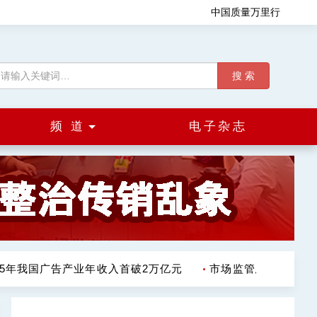
中国质量万里行
搜 索
频 道
电子杂志
25年我国广告产业年收入首破2万亿元
市场监管总局出台通知