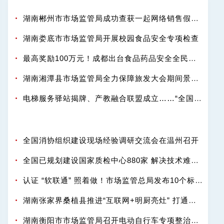
湖南郴州市市场监管局成功查获一起网络销售假冒“地素”女装案
湖南娄底市市场监管局开展校园食品安全专项检查
最高奖励100万元！成都出台食品药品安全全民举报奖励办法
湖南湘潭县市场监管局全力保障旅发大会期间景区食品安全
电梯服务驿站揭牌、产教融合联盟成立……“全国特种设备安全日”四川主场活动在成都双流举行
全国消协组织建设现场经验调研交流会在温州召开
全国已规划建设国家质检中心880家 解决技术难题近两千项
认证 “软联通” 照着做！市场监管总局发布10个标杆案例
湖南张家界桑植县推进“互联网+明厨亮灶” 打通智慧监管“最后一公里”
湖南衡阳市市场监管局召开电动自行车专项整治暨集中行政约谈会